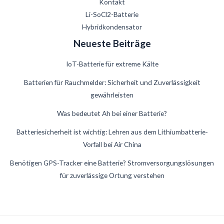
Kontakt
Li-SoCl2-Batterie
Hybridkondensator
Neueste Beiträge
IoT-Batterie für extreme Kälte
Batterien für Rauchmelder: Sicherheit und Zuverlässigkeit
gewährleisten
Was bedeutet Ah bei einer Batterie?
Danish
Batteriesicherheit ist wichtig: Lehren aus dem Lithiumbatterie-
Vorfall bei Air China
Swedish
French
Benötigen GPS-Tracker eine Batterie? Stromversorgungslösungen
für zuverlässige Ortung verstehen
Spanish
Finnish
Estonian